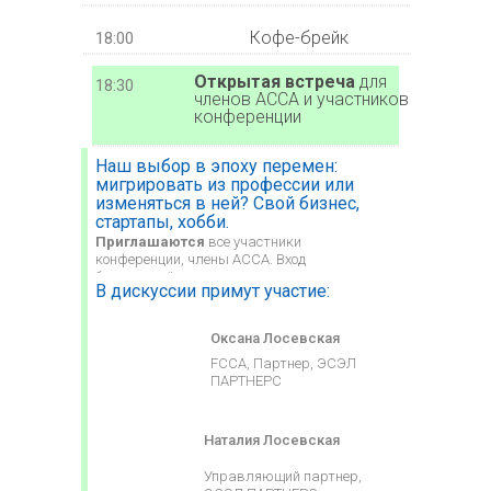
Кофе-брейк
18:00
Открытая встреча
для
18:30
членов АССА и участников
конференции
Наш выбор в эпоху перемен:
мигрировать из профессии или
изменяться в ней? Свой бизнес,
стартапы, хобби.
Приглашаются
все участники
конференции, члены АССА. Вход
бесплатный.
В дискуссии примут участие:
Оксана Лосевская
FCCA, Партнер, ЭСЭЛ
ПАРТНЕРС
Наталия Лосевская
Управляющий партнер,