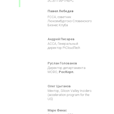
ЭСЭЛ ПАРТНЕРС
Павел Лебедев
FCCA, советник
Люксембургско-Словенского
Бизнес Клуба
Андрей Писарев
АССА, Генеральный
директор PiCloudTech
Руслан Голованов
Директор департамента
МСФО,
РосКорп.
Олег Цыганов
Ментор, Silicon Valley Insiders
(acceleration program for the
US)
Марк Финас