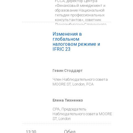
FCCA, директор Центра
«Финансовый менеджмент и
образование Национальной
гильдии профессиональных
консультантов», советник
Люксембургско-Словенского
Бизнес Клуба
Изменения в
глобальном
налоговом режиме и
IFRIC 23
Гевин Стоддарт
Член Наблюдательного совета
MOORE ST, London, FCA
Елена Тихненко
CPA, Председатель
Наблюдательного совета MOORE
ST, London
Обед
13:30