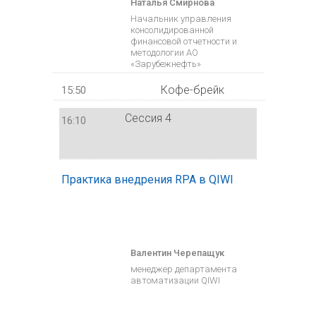
Наталья Смирнова
Начальник управления
консолидированной
финансовой отчетности и
методологии АО
«Зарубежнефть»
Кофе-брейк
15:50
Сессия 4
16:10
Практика внедрения RPA в QIWI
Валентин Черепащук
менеджер департамента
автоматизации QIWI